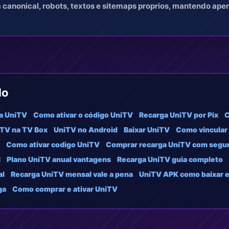
a canonical, robots, textos e sitemaps proprios, mantendo ap
do
a UniTV
Como ativar o código UniTV
Recarga UniTV por Pix
C
TV na TV Box
UniTV no Android
Baixar UniTV
Como vincular
Como ativar codigo UniTV
Comprar recarga UniTV com segu
l
Plano UniTV anual vantagens
Recarga UniTV guia completo
al
Recarga UniTV mensal vale a pena
UniTV APK como baixar e 
ga
Como comprar e ativar UniTV