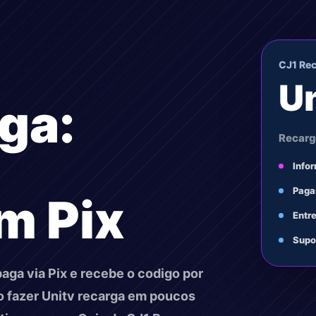
CJ1 Re
U
ga:
Recarg
Info
Paga
m Pix
Entr
Supo
aga via Pix e recebe o codigo por
o fazer Unitv recarga em poucos