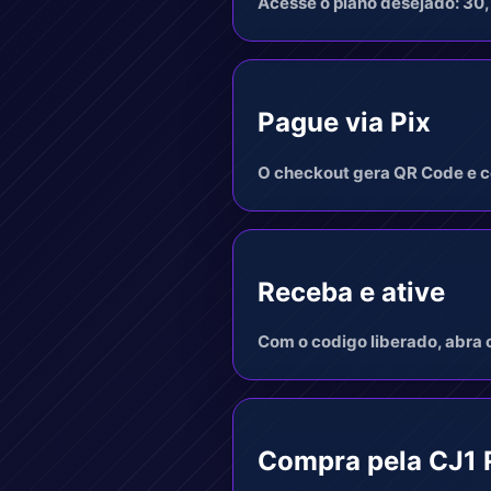
Acesse o plano desejado: 30,
Pague via Pix
O checkout gera QR Code e co
Receba e ative
Com o codigo liberado, abra o
Compra pela CJ1 