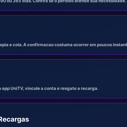
 90 ou 365 dias. Confira se o periodo atende sua necessidade.
pia e cola. A confirmacao costuma ocorrer em poucos instant
 app UniTV, vincule a conta e resgate a recarga.
Recargas