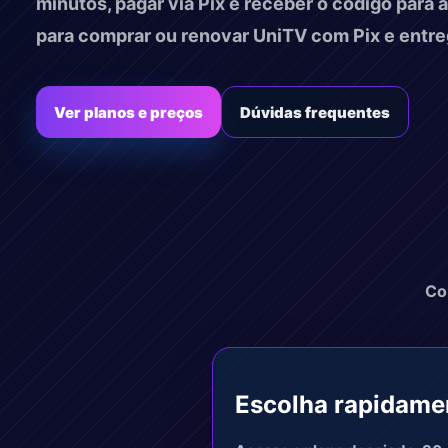
minutos, pagar via Pix e receber o codigo para 
para comprar ou renovar UniTV com Pix e entreg
Ver planos e preços
Dúvidas frequentes
Co
Escolha rapidame