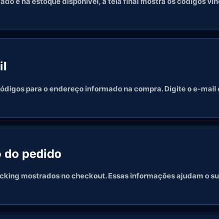
o e há estoque disponível, a tela final mostra os códigos vi
il
digos para o endereço informado na compra. Digite o e-mail
do pedido
racking mostrados no checkout. Essas informações ajudam o su