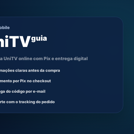
obile
niTV
guia
 UniTV online com Pix e entrega digital
rmações claras antes da compra
mento por Pix no checkout
ega do código por e-mail
rte com o tracking do pedido