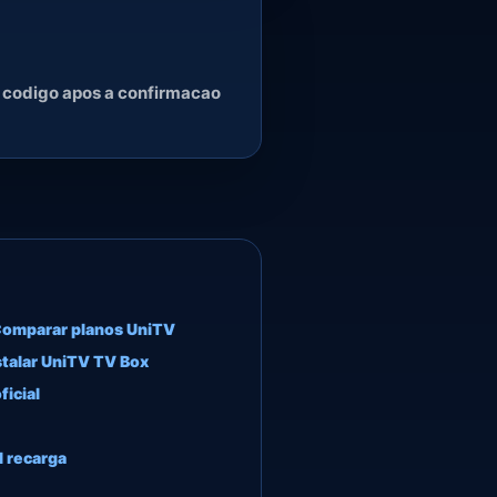
o codigo apos a confirmacao
omparar planos UniTV
nstalar UniTV TV Box
icial
al recarga