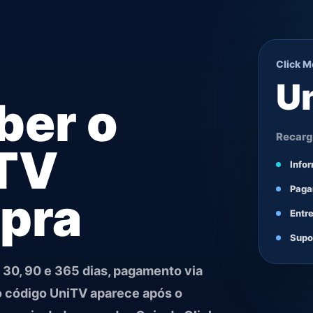
Click M
U
ber o
Recarga
iTV
Info
Paga
pra
Entr
Supo
 30, 90 e 365 dias, pagamento via
 o código UniTV aparece após o