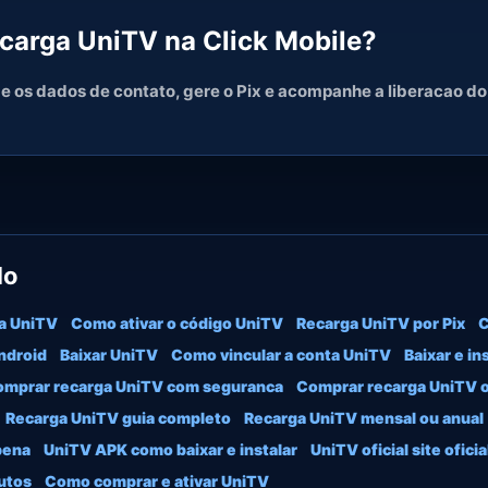
arga UniTV na Click Mobile?
me os dados de contato, gere o Pix e acompanhe a liberacao d
do
a UniTV
Como ativar o código UniTV
Recarga UniTV por Pix
C
ndroid
Baixar UniTV
Como vincular a conta UniTV
Baixar e i
mprar recarga UniTV com seguranca
Comprar recarga UniTV of
Recarga UniTV guia completo
Recarga UniTV mensal ou anual
pena
UniTV APK como baixar e instalar
UniTV oficial site ofici
utos
Como comprar e ativar UniTV