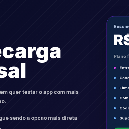
Resumo
R
ecarga
Plano 
sal
Entr
Cana
Film
uem quer testar o app com mais
Comp
ao.
Codi
gue sendo a opcao mais direta
Supo
.