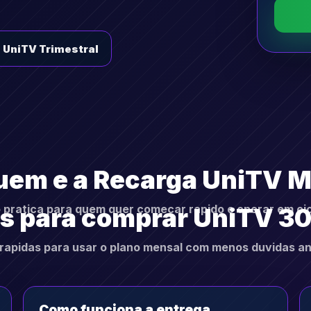
 UniTV Trimestral
uem e a Recarga UniTV 
pratica para quem quer comecar rapido e operar em cic
s para comprar UniTV 30
rapidas para usar o plano mensal com menos duvidas an
Como funciona a entrega