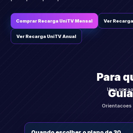
Comprar Recarga UniTV Mensal
Ver Recarga
Ver Recarga UniTV Anual
Para q
Uma opcao 
Guia
Orientacoes 
Quando escolher o plano de 30